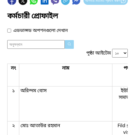
আপনার মতামত প্রদান করুন
কর্মচারী প্রোফাইল
এডভান্সড অপশনগুলো দেখান
পৃষ্ঠা আইটেম
নং
নাম
পদবি
১
অরিন্দম বোস
ইউনিয়
সমাজকর্
২
মোঃ আতাউর রহমান
Fild su
viser