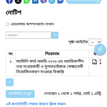
আপনার মতামত প্রদান করুন
নোটিশ
এডভান্সড অপশনগুলো দেখান
পৃষ্ঠা আইটেম
নং
শিরোনাম
ফাইল সম
১
ফ্যামিলি কার্ড শুমারি-২০২৬ এর শুমারিকালীন
তথ্য সংগ্রহকারী ও সুপারভাইজার স্বেচ্ছাসেবী
নিয়োজিতকরণ সংক্রান্ত বিজ্ঞপ্তি
১
আর্কাইভ দেখুন
দেখছেন ১ থেকে ১ পর্যন্ত, মোট ১ এন্ট্রি
এই কনটেন্টটি শেয়ার করতে ক্লিক করুন