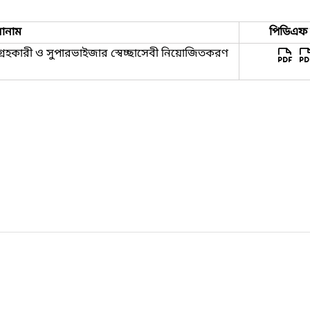
োনাম
পিডিএফ স
ংগ্রহকারী ও সুপারভাইজার স্বেচ্ছাসেবী নিয়োজিতকরণ